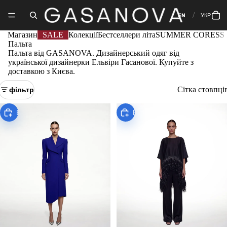
EN
УКР
Магазин
SALE
Колекції
Бестселлери літа
SUMMER CORE
SS 
Пальта
Пальта від GASANOVA. Дизайнерський одяг від
української дизайнерки Ельвіри Гасанової. Купуйте з
доставкою з Києва.
фільтр
Сітка стовпці
Виберіть
Виберіть