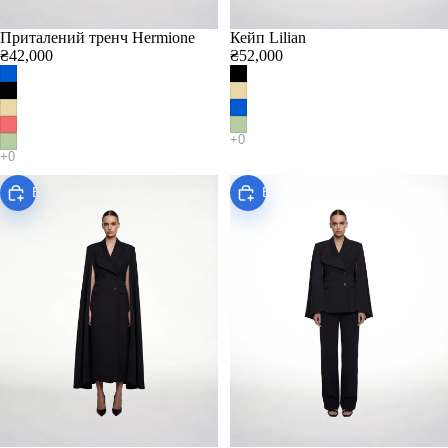
Приталений тренч Hermione
Кейп Lilian
₴42,000
₴52,000
Виберіть
Виберіть